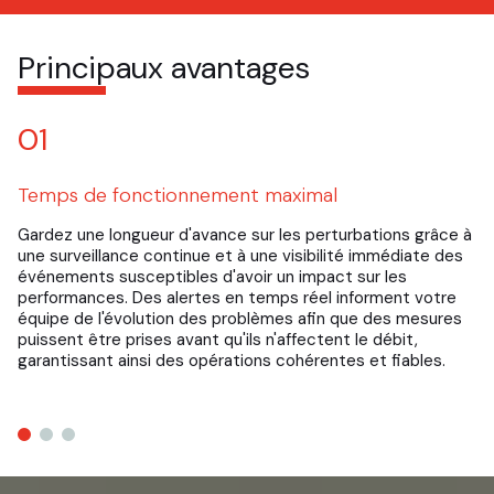
Principaux avantages
01
Temps de fonctionnement maximal
C
Gardez une longueur d'avance sur les perturbations grâce à
En
une surveillance continue et à une visibilité immédiate des
et
événements susceptibles d'avoir un impact sur les
in
performances. Des alertes en temps réel informent votre
te
équipe de l'évolution des problèmes afin que des mesures
su
puissent être prises avant qu'ils n'affectent le débit,
le
garantissant ainsi des opérations cohérentes et fiables.
fo
an