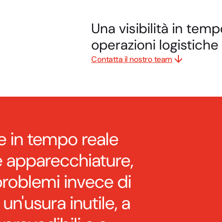
Una visibilità in tem
operazioni logistiche
Contatta il nostro team
e in tempo reale
 apparecchiature,
 problemi invece di
un'usura inutile, a