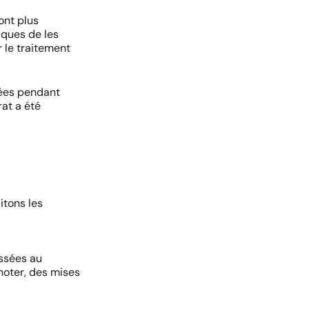
ont plus
iques de les
 le traitement
ées pendant
rat a été
itons les
essées au
noter, des mises