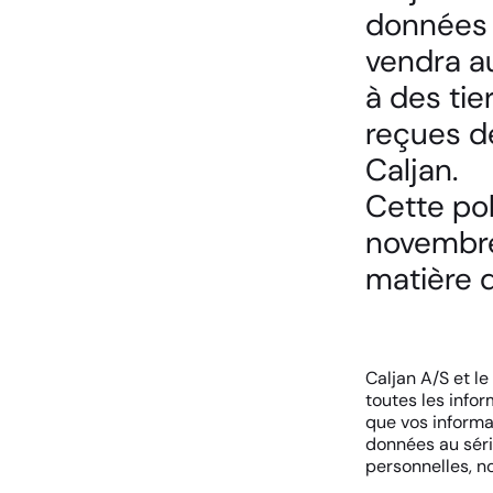
données 
vendra au
à des tier
reçues de
Caljan.
Cette pol
novembre
matière d
Caljan A/S et l
toutes les info
que vos informa
données au séri
personnelles, n