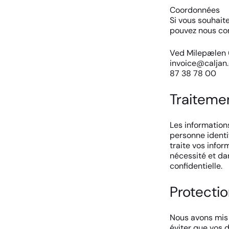
Coordonnées
Si vous souhait
pouvez nous con
Ved Milepælen 
invoice@caljan
87 38 78 00
Traiteme
Les information
personne identif
traite vos info
nécessité et da
confidentielle.
Protecti
Nous avons mis
éviter que vos 