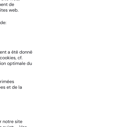
ement de
sites web.
 de:
ment a été donné
ookies, cf.
ation optimale du
primées
es et de la
 notre site