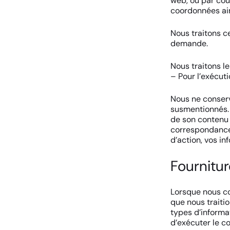
web, ou par cour
coordonnées ain
Nous traitons ce
demande.
Nous traitons le
– Pour l’exécuti
Nous ne conserv
susmentionnés.
de son contenu 
correspondance 
d’action, vos i
Fournitur
Lorsque nous co
que nous traiti
types d’informa
d’exécuter le c