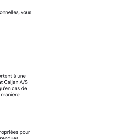
onnelles, vous
ortent à une
nt Caljan A/S
qu’en cas de
e manière
ropriées pour
 rendues