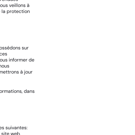
ous veillons à
 la protection
possédons sur
 ces
nous informer de
 nous
mettrons à jour
formations, dans
es suivantes:
e site web,