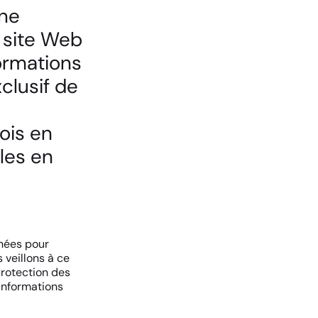
 ne
n site Web
nformations
clusif de
fois en
les en
nnées pour
 veillons à ce
protection des
informations