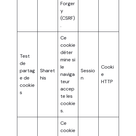
Forger
y
(CSRF)
.
Ce
cookie
déter
Test
mine si
de
le
Cooki
partag
Sharet
Sessio
naviga
e
e de
his
n
teur
HTTP
cookie
accep
s
te les
cookie
s.
Ce
cookie