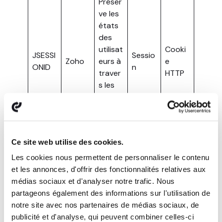
Préser
ve les
états
des
utilisat
Cooki
JSESSI
Sessio
Zoho
eurs à
e
ONID
n
traver
HTTP
s les
requêt
es de
page.
Stock
Ce site web utilise des cookies.
e
Les cookies nous permettent de personnaliser le contenu
l’état
et les annonces, d'offrir des fonctionnalités relatives aux
du
médias sociaux et d'analyser notre trafic. Nous
conse
partageons également des informations sur l'utilisation de
nteme
notre site avec nos partenaires de médias sociaux, de
nt de
publicité et d'analyse, qui peuvent combiner celles-ci