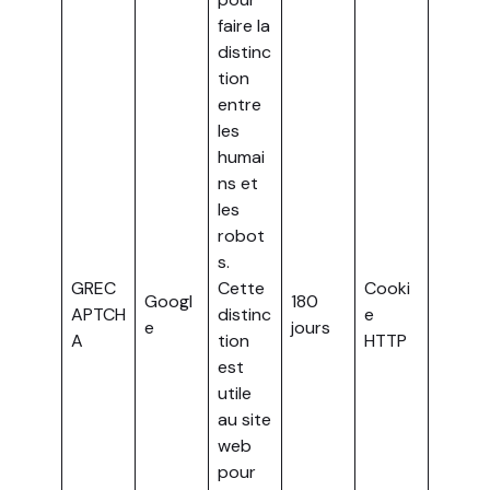
faire la
distinc
tion
entre
les
humai
ns et
les
robot
s.
GREC
Cette
Cooki
Googl
180
APTCH
distinc
e
e
jours
A
tion
HTTP
est
utile
au site
web
pour