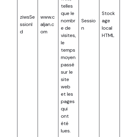
telles
que le
Stock
ziwsSe
www.c
nombr
Sessio
age
ssionI
aljan.c
e de
n
local
d
om
visites,
HTML
le
temps
moyen
passé
sur le
site
web
et les
pages
qui
ont
été
lues.