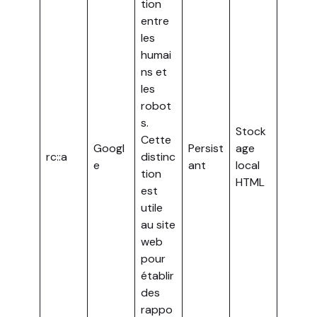
tion
entre
les
humai
ns et
les
robot
s.
Stock
Cette
Googl
Persist
age
rc::a
distinc
e
ant
local
tion
HTML
est
utile
au site
web
pour
établir
des
rappo