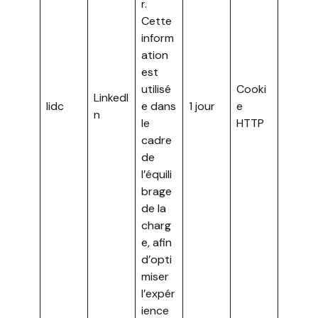
r.
Cette
inform
ation
est
utilisé
Cooki
LinkedI
lidc
e dans
1 jour
e
n
le
HTTP
cadre
de
l’équili
brage
de la
charg
e, afin
d’opti
miser
l’expér
ience