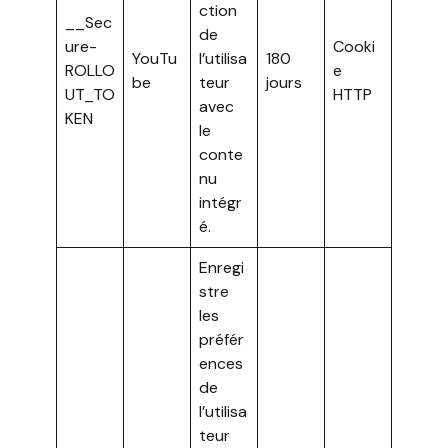
ction
__Sec
de
ure-
Cooki
YouTu
l’utilisa
180
ROLLO
e
be
teur
jours
UT_TO
HTTP
avec
KEN
le
conte
nu
intégr
é.
Enregi
stre
les
préfér
ences
de
l’utilisa
teur