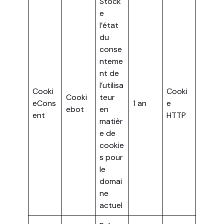
Stock
e
l’état
du
conse
nteme
nt de
l’utilisa
Cooki
Cooki
Cooki
teur
eCons
1 an
e
ebot
en
ent
HTTP
matièr
e de
cookie
s pour
le
domai
ne
actuel