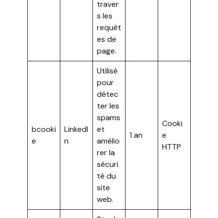
traver
s les
requêt
es de
page.
Utilisé
pour
détec
ter les
spams
Cooki
bcooki
LinkedI
et
1 an
e
e
n
amélio
HTTP
rer la
sécuri
té du
site
web.