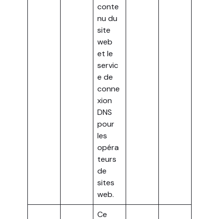
conte
nu du
site
web
et le
servic
e de
conne
xion
DNS
pour
les
opéra
teurs
de
sites
web.
Ce