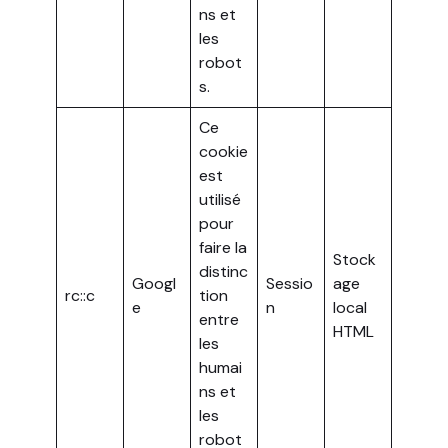
ns et
les
robot
s.
Ce
cookie
est
utilisé
pour
faire la
Stock
distinc
Googl
Sessio
age
rc::c
tion
e
n
local
entre
HTML
les
humai
ns et
les
robot