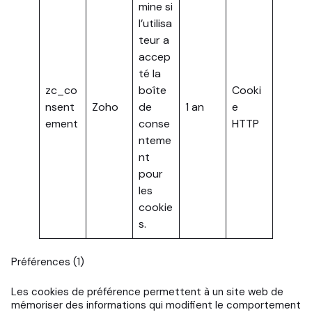
mine si
l’utilisa
teur a
accep
té la
zc_co
boîte
Cooki
nsent
Zoho
de
1 an
e
ement
conse
HTTP
nteme
nt
pour
les
cookie
s.
Préférences (1)
Les cookies de préférence permettent à un site web de
mémoriser des informations qui modifient le comportement