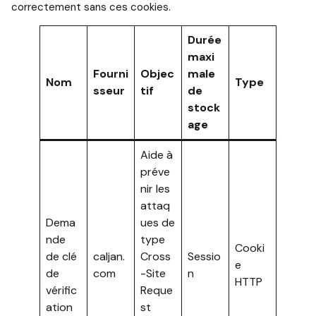
correctement sans ces cookies.
Durée
maxi
Fourni
Objec
male
Nom
Type
sseur
tif
de
stock
age
Aide à
préve
nir les
attaq
Dema
ues de
nde
type
Cooki
de clé
caljan.
Cross
Sessio
e
de
com
-Site
n
HTTP
vérific
Reque
ation
st