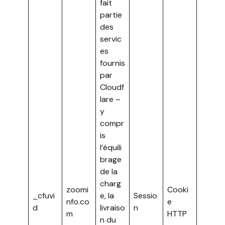
fait
partie
des
servic
es
fournis
par
Cloudf
lare –
y
compr
is
l’équili
brage
de la
charg
zoomi
Cooki
_cfuvi
e, la
Sessio
nfo.co
e
d
livraiso
n
m
HTTP
n du