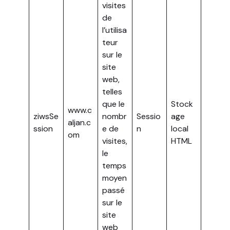
visites
de
l’utilisa
teur
sur le
site
web,
telles
que le
Stock
www.c
ziwsSe
nombr
Sessio
age
aljan.c
ssion
e de
n
local
om
visites,
HTML
le
temps
moyen
passé
sur le
site
web