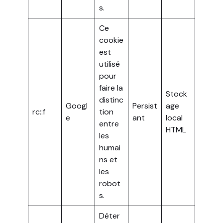
s.
Ce
cookie
est
utilisé
pour
faire la
Stock
distinc
Googl
Persist
age
rc::f
tion
e
ant
local
entre
HTML
les
humai
ns et
les
robot
s.
Déter