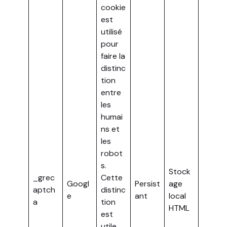
cookie
est
utilisé
pour
faire la
distinc
tion
entre
les
humai
ns et
les
robot
s.
Stock
_grec
Cette
Googl
Persist
age
aptch
distinc
e
ant
local
a
tion
HTML
est
utile