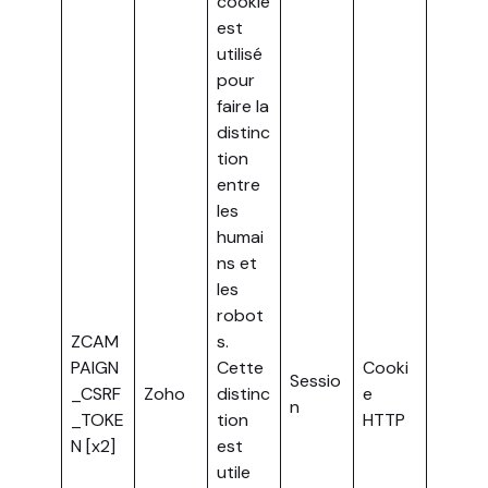
cookie
est
utilisé
pour
faire la
distinc
tion
entre
les
humai
ns et
les
robot
ZCAM
s.
PAIGN
Cette
Cooki
Sessio
_CSRF
Zoho
distinc
e
n
_TOKE
tion
HTTP
N [x2]
est
utile