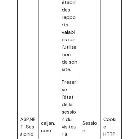
établir
des
rappo
rts
valabl
es sur
l’utilisa
tion
de son
site.
Préser
ve
l’état
de la
sessio
ASP.NE
n du
Cooki
caljan.
Sessio
T_Ses
visiteu
e
com
n
sionId
r à
HTTP