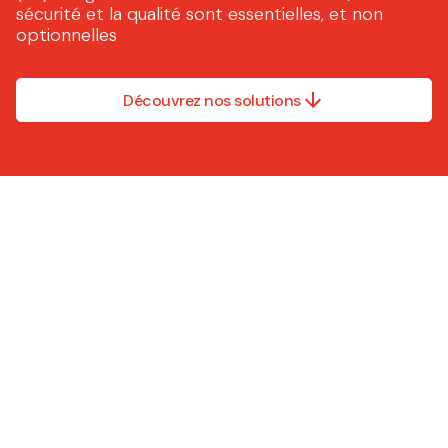
sécurité et la qualité sont essentielles, et non
optionnelles
Découvrez nos solutions
Nous ne faisons pas tout.
Nous ne faisons que la
partie qui compte le plus.
Les solutions Caljan sont
évolutives, conformes et
faciles à utiliser, que vous