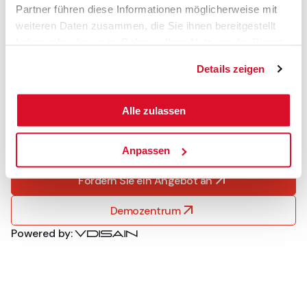
Branchen
Partner führen diese Informationen möglicherweise mit
Über Caljan
weiteren Daten zusammen, die Sie ihnen bereitgestellt
Ressourcen
haben oder die sie im Rahmen Ihrer Nutzung der Dienste
Service
gesammelt haben.
Details zeigen
Datenschutzbestimmungen
Cookie-Richtlinie
Terms & Conditions
Alle zulassen
Kontakt
Karriere
Anpassen
Fordern Sie ein Angebot an
Demozentrum
Powered by: