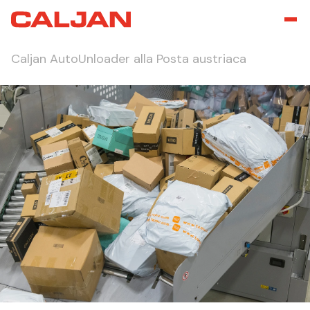
Caljan AutoUnloader alla Posta austriaca