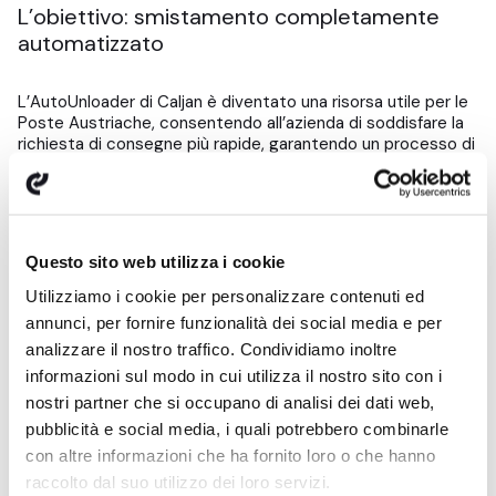
L’obiettivo: smistamento completamente
automatizzato
L’AutoUnloader di Caljan è diventato una risorsa utile per le
Poste Austriache, consentendo all’azienda di soddisfare la
richiesta di consegne più rapide, garantendo un processo di
scarico delicato e migliorando le condizioni di lavoro dei
dipendenti.
“L’utilizzo di AutoUnloader per scaricare i
Questo sito web utilizza i cookie
container è estremamente efficiente e funziona
Utilizziamo i cookie per personalizzare contenuti ed
perfettamente all’interno dei nostri centri
annunci, per fornire funzionalità dei social media e per
logistici. Con il volume di poliaccoppiati e
analizzare il nostro traffico. Condividiamo inoltre
pacchi che gestiamo, questa è la strada da
informazioni sul modo in cui utilizza il nostro sito con i
seguire per noi e, speriamo, per i nostri partner,
nostri partner che si occupano di analisi dei dati web,
dato che l’effetto rete aiuta a far valere le
pubblicità e social media, i quali potrebbero combinarle
ragioni di business da tutte le parti. Non
con altre informazioni che ha fornito loro o che hanno
vediamo l’ora di integrare gli AutoUnloader in
raccolto dal suo utilizzo dei loro servizi.
tutti i nostri nuovi siti per aumentare