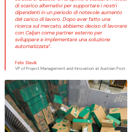
di scarico alternativi per supportare i nostri
dipendenti in un periodo di notevole aumento
del carico di lavoro. Dopo aver fatto una
ricerca sul mercato, abbiamo deciso di lavorare
con Caljan come partner esterno per
sviluppare e implementare una soluzione
automatizzata”.
Felix Slavik
VP of Project Management and Innovation at Austrian Post.