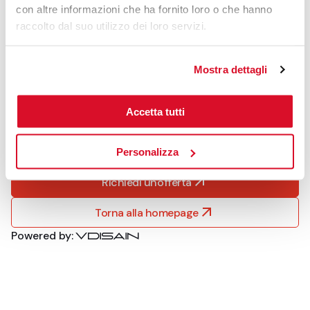
Industrie
con altre informazioni che ha fornito loro o che hanno
Informazioni su Caljan
raccolto dal suo utilizzo dei loro servizi.
Risorse
Assistenza
Mostra dettagli
Informativa sulla privacy
Informativa sui cookie
Terms & Conditions
Accetta tutti
Contatto
Carriere
Personalizza
Richiedi un'offerta
Torna alla homepage
Powered by: