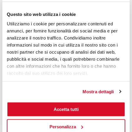
Automatizza il flusso dei tuoi documenti, dalla
stampa al posizionamento.
Esplora i prodotti
Questo sito web utilizza i cookie
Utilizziamo i cookie per personalizzare contenuti ed
annunci, per fornire funzionalità dei social media e per
analizzare il nostro traffico. Condividiamo inoltre
Contatto
informazioni sul modo in cui utilizza il nostro sito con i
nostri partner che si occupano di analisi dei dati web,
info.it@caljan.com
pubblicità e social media, i quali potrebbero combinarle
+39 349 3542977
con altre informazioni che ha fornito loro o che hanno
raccolto dal suo utilizzo dei loro servizi.
Sede centrale globale
Mostra dettagli
Ved Milepaelen 6-8
8361 Hasselager, DK
Accetta tutti
CVR: DK-30205618
Personalizza