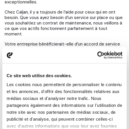
exceptionnelles.
Chez Caljan, il y a toujours de l’aide pour ceux qui en ont
besoin. Que vous ayez besoin d’un service sur place ou que
vous souhaitiez un contrat de maintenance, nous veillons à
ce que vos actifs fonctionnent parfaitement à tout
moment.
Votre entreprise bénéficierait-elle d’un accord de service
complet ?
Veuillez contacter notre service après-vente pour plus
d’informations.
Rejoignez notre communauté LinkedIn
et recevez
Ce site web utilise des cookies.
régulièrement des informations et des nouvelles
Les cookies nous permettent de personnaliser le contenu
directement dans votre flux LinkedIn.
et les annonces, d'offrir des fonctionnalités relatives aux
médias sociaux et d'analyser notre trafic. Nous
partageons également des informations sur l'utilisation de
notre site avec nos partenaires de médias sociaux, de
Vous voulez en savoir plus sur
publicité et d'analyse, qui peuvent combiner celles-ci
Caljan
avec d'autres informations que vous leur avez fournies