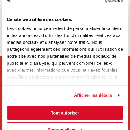
Vous voulez en savoir plus sur
Caljan
Ce site web utilise des cookies.
Les cookies nous permettent de personnaliser le contenu
et les annonces, d'offrir des fonctionnalités relatives aux
Contact
médias sociaux et d'analyser notre trafic. Nous
partageons également des informations sur l'utilisation de
notre site avec nos partenaires de médias sociaux, de
publicité et d'analyse, qui peuvent combiner celles-ci
avec d'autres informations que vous leur avez fournies
S'abonner à la lettre
ou qu'ils ont collectées lors de votre utilisation de leurs
services.
d'information de Caljan
Afficher les détails
Recevez chaque mois par e-mail les dernières nouvelles du
secteur et de l'entreprise.
Tout autoriser
Prénom
*
Personnaliser