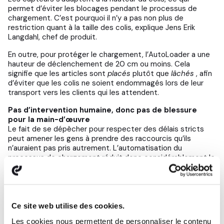
permet d’éviter les blocages pendant le processus de
chargement. C’est pourquoi il n’y a pas non plus de
restriction quant à la taille des colis, explique Jens Erik
Langdahl, chef de produit.
En outre, pour protéger le chargement, l’AutoLoader a une
hauteur de déclenchement de 20 cm ou moins. Cela
signifie que les articles sont
placés
plutôt que
lâchés
, afin
d’éviter que les colis ne soient endommagés lors de leur
transport vers les clients qui les attendent.
Pas d’intervention humaine, donc pas de blessure
pour la main-d’œuvre
Le fait de se dépêcher pour respecter des délais stricts
peut amener les gens à prendre des raccourcis qu’ils
n’auraient pas pris autrement. L’automatisation du
processus de chargement réduit donc considérablement le
risque de blessure pour tous les travailleurs concernés.
L’AutoLoader s’occupe de tout le travail physique difficile,
ce qui permet aux opérateurs de travailler là où ils
apportent le plus de valeur ajoutée.
Ce site web utilise des cookies.
Des dispositifs de sécurité supplémentaires peuvent être
Les cookies nous permettent de personnaliser le contenu
installés sur l’AutoLoader sur demande. Il peut être équipé