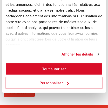
d’un signal sonore ou visuel en option pour indiquer que le
et les annonces, d'offrir des fonctionnalités relatives aux
convoyeur est en marche. Le convoyeur peut également
médias sociaux et d'analyser notre trafic. Nous
être équipé d’une barrière lumineuse qui arrête tout
partageons également des informations sur l'utilisation de
mouvement si vous vous approchez trop près du convoyeur
notre site avec nos partenaires de médias sociaux, de
en fonctionnement.
publicité et d'analyse, qui peuvent combiner celles-ci
Rejoignez notre communauté LinkedIn
et recevez
avec d'autres informations que vous leur avez fournies
régulièrement des informations et des nouvelles
ou qu'ils ont collectées lors de votre utilisation de leurs
directement dans votre flux LinkedIn.
services.
Afficher les détails
Vous voulez en savoir plus sur
Caljan
Tout autoriser
Personnaliser
Contact